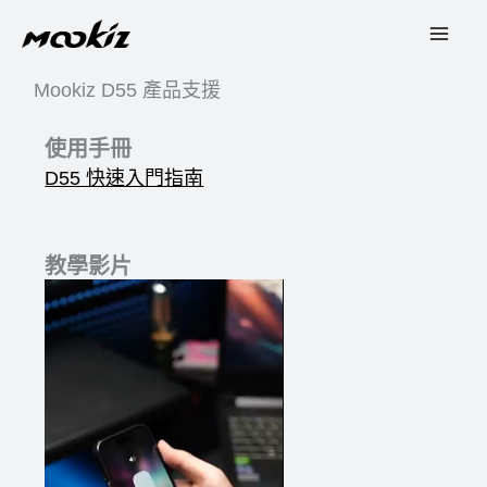
Skip
to
content
Mookiz D55 產品支援
使用手冊
D55 快速入門指南
教學影片